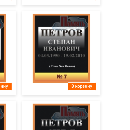
Пробивка букв № 7
зину
В корзину