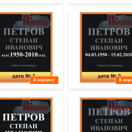
№ 1.jpg
Дата № 2.jpg
В корзину
В кор