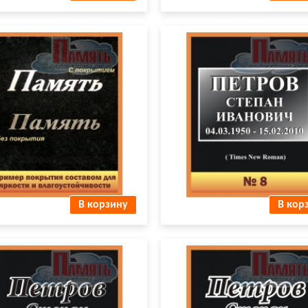
ЫТИЕ ФИО для яркости и
Пробивка букв № 8
устойчивости.jpg
В корзину
В кор