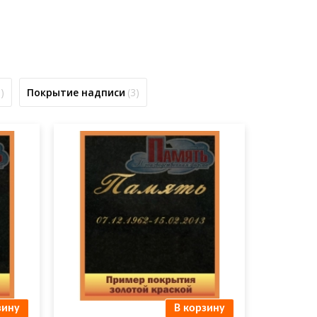
)
Покрытие надписи
(3)
ПОКРЫТИЕ ФИО золотой
краской.jpg
зину
В корзину