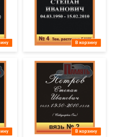
Пробивка букв № 4
зину
В корзину
шрифт вязь №2.jpg
зину
В корзину