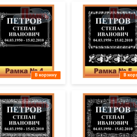
а для ФИО № 4
Рамка для ФИО № 5.jpg
В корзину
В кор