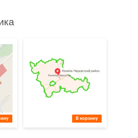
ика
Доставка и установка в Кинель-
Черкасском районе
зину
В корзину