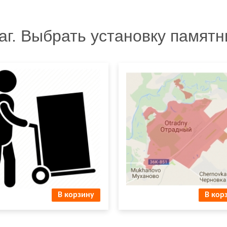
аг. Выбрать установку памятн
ывоз - забирает сам
Доставка и установка в г.
чик
Отрадный
В корзину
В кор