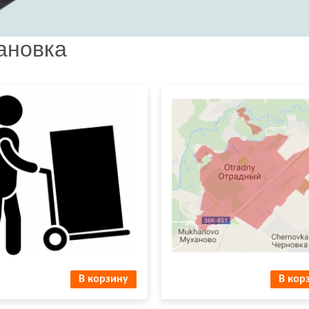
ановка
ает сам заказчик -
Доставка и установка г.
вывоз
Отрадный, Самарская облас
В корзину
В кор