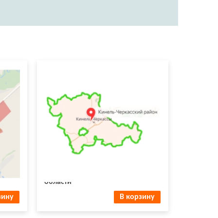
Доставка и установка в Кинель-
ть.
Черкасском районе Самарской
области
зину
В корзину