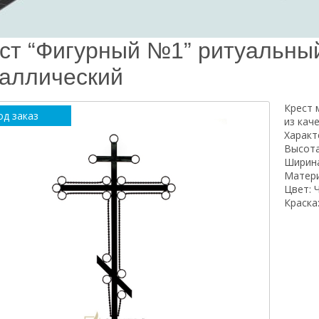
ст “Фигурный №1” ритуальный
аллический
Крест 
од заказ
из кач
Характ
Высота
Ширина
Матери
Цвет: 
Краска