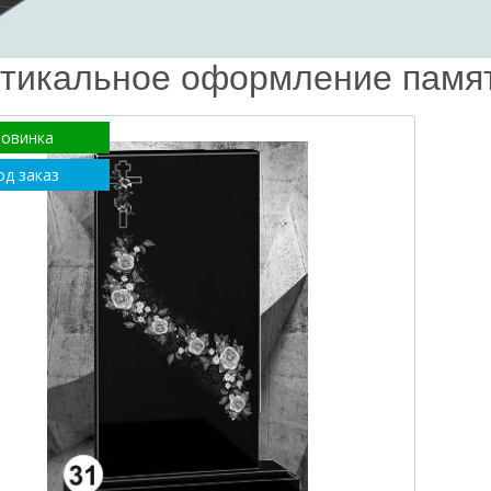
тикальное оформление памя
овинка
од заказ