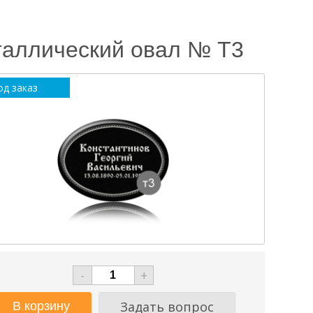
аллический овал № Т3
од заказ
-
+
Задать вопрос