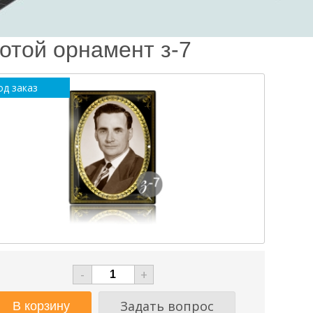
отой орнамент з-7
од заказ
-
+
Задать вопрос