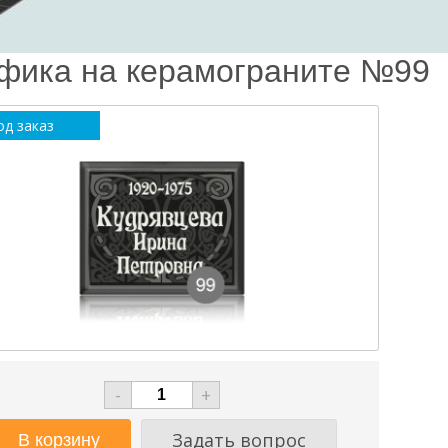
фика на керамограните №99
од заказ
-
+
Задать вопрос