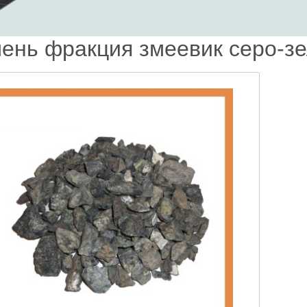
ень фракция змеевик серо-з