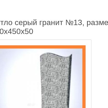
тло серый гранит №13, разм
0х450х50